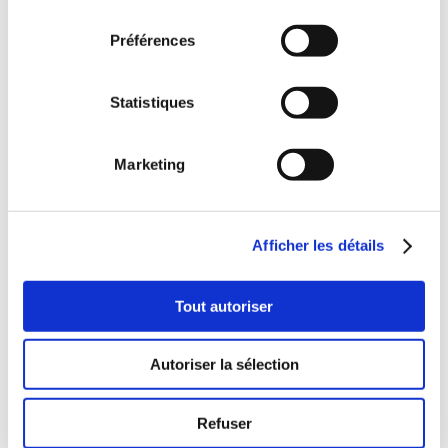
consentement
Préférences
Statistiques
Marketing
Afficher les détails
Tout autoriser
Autoriser la sélection
Zone d'intervention
SVH France intervient dans toute la région Grand Est:
Refuser
Strasbourg – Sarrebourg – Saverne – Haguenau – Colmar –