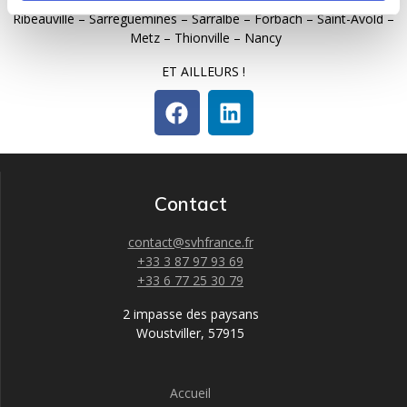
Ribeauvillé – Sarreguemines – Sarralbe – Forbach – Saint-Avold –
Metz – Thionville – Nancy
ET AILLEURS !
Contact
contact@svhfrance.fr
+33 3 87 97 93 69
+33 6 77 25 30 79
2 impasse des paysans
Woustviller
,
57915
Accueil