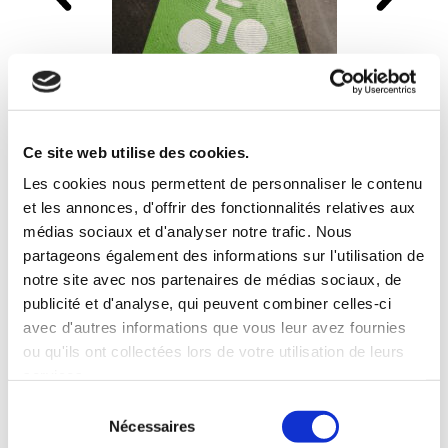
Signalisation pour les cyclistes
Ce site web utilise des cookies.
Les cookies nous permettent de personnaliser le contenu
et les annonces, d'offrir des fonctionnalités relatives aux
médias sociaux et d'analyser notre trafic. Nous
Contactez nous !
partageons également des informations sur l'utilisation de
Pourquoi nous choisir ?
notre site avec nos partenaires de médias sociaux, de
publicité et d'analyse, qui peuvent combiner celles-ci
Notre savoir-faire
avec d'autres informations que vous leur avez fournies
Notre réactivité
ou qu'ils ont collectées lors de votre utilisation de leurs
Un conseil personnalisé
services.
Du matériel de qualité
Choisissez SVH France pour des solutions de innovantes,
Sélection
une expertise inégalée et un engagement indéfectible
Nécessaires
du
envers nos clients. Votre confiance, notre engagement.