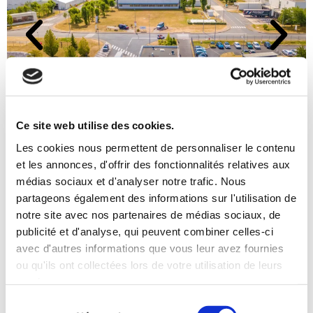
Ce site web utilise des cookies.
Les cookies nous permettent de personnaliser le contenu
et les annonces, d'offrir des fonctionnalités relatives aux
médias sociaux et d'analyser notre trafic. Nous
Pourquoi nous choisir ?
partageons également des informations sur l'utilisation de
notre site avec nos partenaires de médias sociaux, de
Choisissez SVH France pour des solutions de innovantes, une
publicité et d'analyse, qui peuvent combiner celles-ci
expertise inégalée et un engagement indéfectible envers nos
clients. Votre confiance, notre engagement.
avec d'autres informations que vous leur avez fournies
ou qu'ils ont collectées lors de votre utilisation de leurs
Notre savoir-faire
services.
Notre réactivité
Sélection
Un conseil personnalisé