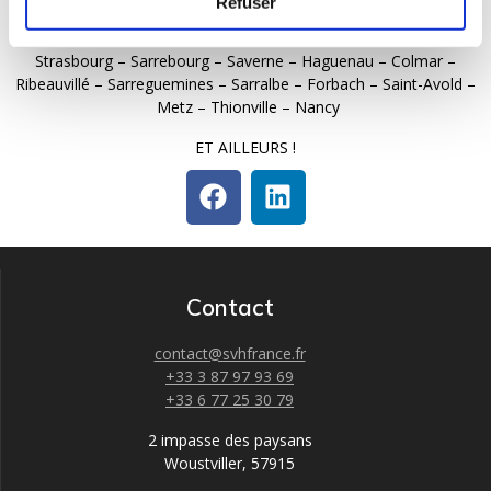
Refuser
SVH France intervient dans toute la région Grand Est:
Strasbourg – Sarrebourg – Saverne – Haguenau – Colmar –
Ribeauvillé – Sarreguemines – Sarralbe – Forbach – Saint-Avold –
Metz – Thionville – Nancy
ET AILLEURS !
Contact
contact@svhfrance.fr
+33 3 87 97 93 69
+33 6 77 25 30 79
2 impasse des paysans
Woustviller
,
57915