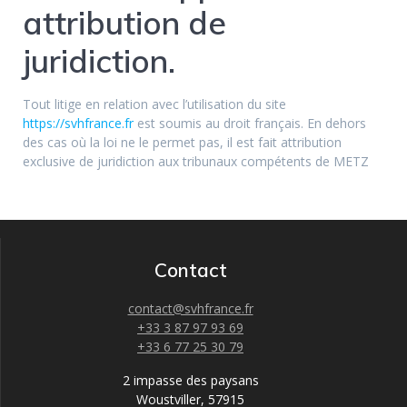
attribution de
juridiction.
Tout litige en relation avec l’utilisation du site
https://svhfrance.fr
est soumis au droit français. En dehors
des cas où la loi ne le permet pas, il est fait attribution
exclusive de juridiction aux tribunaux compétents de METZ
Contact
contact@svhfrance.fr
+33 3 87 97 93 69
+33 6 77 25 30 79
2 impasse des paysans
Woustviller
,
57915