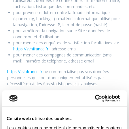
l’utilisateur : données de connexion et d’utilisation du Site,
facturation, historique des commandes, etc.
pour prévenir et lutter contre la fraude informatique
(spamming, hacking…) : matériel informatique utilisé pour
la navigation, l’adresse IP, le mot de passe (hashé)
pour améliorer la navigation sur le Site : données de
connexion et d’utilisation
pour mener des enquêtes de satisfaction facultatives sur
https://svhfrance.fr
: adresse email
pour mener des campagnes de communication (sms,
mail) : numéro de téléphone, adresse email
https://svhfrance.fr
ne commercialise pas vos données
personnelles qui sont donc uniquement utilisées par
nécessité ou à des fins statistiques et d’analyses.
7.3 Droit d’accès, de rectification et
d’opposition
Conformément à la réglementation européenne en vigueur,
Ce site web utilise des cookies.
les Utilisateurs de
https://svhfrance.fr
disposent des droits
Les cookies nous permettent de personnaliser le contenu